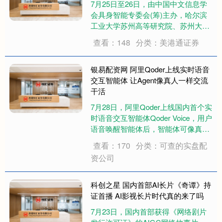
7月25日至26日，由中国中文信息学
会具身智能专委会(筹)主办，哈尔滨
工业大学苏州高等研究院、苏州大学
承办的首届全国具身智能学术会议
查看：148
分类：美港通证券
（CCEI 2026）在苏州市吴中区成功
举办。大会汇聚了来自全国高校、科
研院所、机器人及人工智能企业的
银易配资网 阿里Qoder上线实时语音
300....
交互智能体 让Agent像真人一样交流
干活
7月28日，阿里Qoder上线国内首个实
时语音交互智能体Qoder Voice，用户
语音唤醒智能体后，智能体可像真人
助手一样实时与用户互动并执行任
查看：170
分类：可查的实盘配
务，让用户解放双手，实现“动动嘴，
资公司
让Agent干活”。 目前，Agent的交互
形式以文本为主，....
科创之星 国内首部AI长片《奇谭》持
证首播 AI影视长片时代真的来了吗
7月23日，国内首部获得《网络剧片