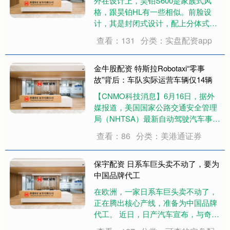
外在设计上，昊铂S600是家族式风
格，跟昊铂HL有一些相似。前脸设
计，其是封闭式设计，配上分体式大
灯组布局，大灯内部本身有两条纵置
查看：131
分类：实盘配资app
日间行车灯带，这设计风格其实是区
别于市面上大多数新能源车型的，辨
别度很高。值得注意的是，其全系都
金牛股配资 特斯拉Robotaxi“零事
拥有激光雷达，....
故”背后：车队实际运营车辆仅14辆
【CNMO科技消息】6月16日，据外
媒报道，美国国家公路交通安全管理
局（NHTSA）最新自动驾驶汽车事故
报告显示，特斯拉未上报任何涉及自
查看：86
分类：美港通证券
身责任的“Robotaxi”事故，唯一新增
事件是一辆Model Y在停止状态下被
追尾。外媒指出，表面看这....
保宇配资 日系车巨头卖不动了，要为
中国品牌代工
在欧洲，一家日系车巨头卖不动了，
正在腾出核心产线，准备为中国品牌
代工。 近日，日产汽车宣布，与奇瑞
国际英国公司正式签署非约束性合作