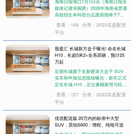
海南日报海口7月1日讯（海南日报全
媒体记者张琬茜）2026年海南省普通
高校招生本科部分志愿填报将于7月2
日至5日进行。7月1日，省考试局相
查看：169
分类：2023实盘配资
关负责人围绕志愿填报有关事项进行
平台
解答。 该负责人介绍，目前海南省已
启动本科提前部分的公安类本科院校
体检....
股盈汇 长城新方盒子曝光! 命名长城
H10，长超5米2+全系四驱，预计25
万起
近期长城旗下全新硬派方盒子 SUV
实车和申报信息陆续曝光，新车正式
定名长城 H10，定位兼顾家用与轻度
越野的中大型插混车型，市场普遍预
查看：127
分类：2023实盘配资
估入门售价 25 万左右，给喜欢硬派
平台
造型、又注重日常代步的消费者多了
一个新选择。 外观采用平直方正的方
鼎....
优优配送版 20万内的标准中大型
SUV，昊铂S600：增程、纯电可选