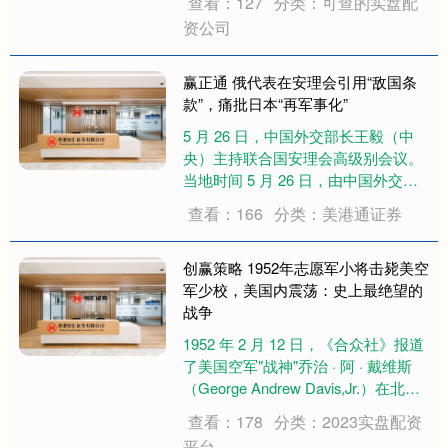
查看：127
分类：可查的实盘配
谅解备忘录，敲定从2027财年4月
资公司
起，开放英国桑德兰工厂一号产线为
奇瑞代工整车。这也是日系主流车企
首次在欧洲核....
赢正通 俄代表在安理会引用“敌国条
款”，痛批日本“再军事化”
5 月 26 日，中国外交部长王毅（中
央）主持联合国安理会高级别会议。
当地时间 5 月 26 日，由中国外交部
长王毅作为安理会轮值主席倡议并主
查看：166
分类：美港通证券
持的"维护联合国宪章宗旨和原则，加
强以联合国为核心的国际体系"高级别
会议在纽约联合国总部召开。这....
创赢策略 1952年志愿军小将击毙美空
军少校，美国内震荡：史上最绝望的
战争
1952 年 2 月 12 日，《合众社》报道
了美国空军"战神"乔治 · 阿 · 戴维斯
（George Andrew Davis,Jr.）在北朝
鲜博川郡上空阵亡的消息后，随即点
查看：178
分类：2023实盘配资
燃了美国公众的反战情绪。因戴维斯
平台