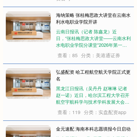
在“交叉学科”门类中首批列入未来机
器人、交叉工程等11种目录内已有专
业....
海纳策略 张桂梅思政大讲堂在云南水
利水电职业学院开讲
云南日报讯（记者 陈鑫龙）近
日，“张桂梅思政大讲堂——云南水利
水电职业学院分课堂”2026年第一讲
邀请全国教书育人楷模、第十四届全
查看：85
分类：美港通证券
国人大代表农加贵及其先进事迹宣讲
团进校开讲。 本次讲堂以“三尺讲台
守初心，立德树人铸师魂”为主题，从
弘盛配资 哈工程航空航天学院正式更
多元视角展....
名
黑龙江日报讯（吴丹丹 赵琳琳 记者
赵一诺）近日，哈尔滨工程大学召开
航空宇航科学与技术学科发展大会，
将该校原航天与建筑工程学院正式更
查看：119
分类：实盘配资app
名为航空航天学院。学校将以此为新
起点，深耕海空跨域特色发展路径，
推动船海与航空航天深度交叉融合，
金元速配 海南本科志愿填报今日启动
服务海洋强国、....