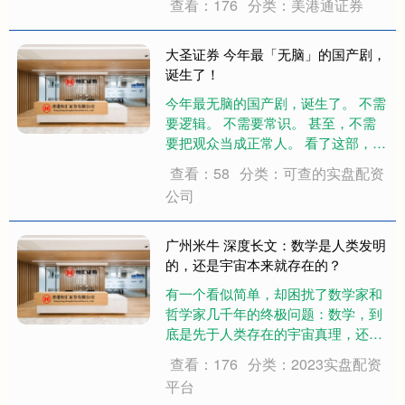
查看：176
分类：美港通证券
济窘迫，可又不想放弃实现“冰水自
由”。这时，冰露自然变成了你脑中的
头号选择。 冰露的价格几乎是市面上
大圣证券 今年最「无脑」的国产剧，
瓶装....
诞生了！
今年最无脑的国产剧，诞生了。 不需
要逻辑。 不需要常识。 甚至，不需
要把观众当成正常人。 看了这部，鱼
叔真的是不吐不快—— 《炽夏》 豆
查看：58
分类：可查的实盘配资
瓣评分4.7。 目前看来，这个分数还
公司
是给高了。 看过之后，我整个人是麻
木的。 那种感觉就像是，编剧把你
的....
广州米牛 深度长文：数学是人类发明
的，还是宇宙本来就存在的？
有一个看似简单，却困扰了数学家和
哲学家几千年的终极问题：数学，到
底是先于人类存在的宇宙真理，还是
人类凭空创造出来的思维游戏？ 平时
查看：176
分类：2023实盘配资
我们从小到大学习数学，早就形成了
平台
根深蒂固的直觉：数学是绝对正确、