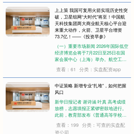
永恒不变的。 不管是2+2=4，三角形
内角和等....
上上策 我国可复用火箭实现历史性突
破，卫星组网“大时代”将至！中国航
天科技集团两大商业航天核心平台迎
来重大动作，火箭、卫星平台增资
73.7亿！——《投资早参》
（一）重要市场新闻 2026年国际低空
经济博览会将于7月22日至25日在国
家会展中心（上海）举办。航空工
业、中国航天、中国邮政等央企带来
查看：61
分类：实盘配资app
国家级低空技术方案；、达索、爱普
生、赢创等外资企业带来国际前沿航
电、航空材料技术；亿航智能、广联
中证策略 新增专业“扎堆”，如何把握
航空等上....
风口
新华日报记者 谢诗涵 叶真 高考成绩
放榜，志愿填报正紧锣密鼓地进行。
此前，教育部发布《普通高等学校本
科专业目录（2026年）》，共新增38
查看：199
分类：可查的实盘配
种普通高校本科专业。本科专业目录
资公司