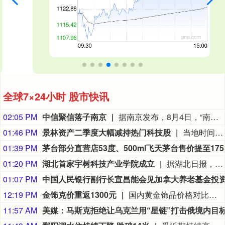
全球7×24小时 股市快讯
02:05 PM
中信聚信落子南京
据南京发布，8月4日，“南京聚信天晟股权投资合伙企业（有限合伙）”正式落地紫金山国际科创基金街区。基金规模10.01亿元，管理人为中信聚信（北京）资本管理有限公司，其向上穿透的实际控制人为中信集团，管理人整体管理规模超百亿元。该基金在2026紫金山创投大会上签约启动组建，将重点投向新一代信息技术、高端装备、新材料、新能源、生物医药及新消费等领域，为南京科创产业注入新的资本动能。
01:46 PM
景林资产二季度大幅减持热门科技股
当地时间8月7日，知名千亿级私募景林资产披露2026年二季度末最新美股持仓（13F）。二季度，景林资产清仓英伟达、META等热门科技股，大幅减持英特尔、网易、谷歌等标的；景林资产在二季度末的美股持仓市值从38.8亿美元大幅下降至21.9亿美元，降幅达43%。在大幅收缩多只原有持仓的同时，景林资产也对部分半导体产业链公司进行了布局，包括近期业绩超预期的美国光模块制造商AAOI（应用光电）。
01:39 PM
01:20 PM
湖北首家宇树科技产业学院成立
据湖北日报，8月7日，湖北省首家宇树科技产业学院在长江工程职业技术学院成立。据悉，“宇树科技产业学院”由宇树科技股份有限公司与长江工程职业技术学院共建，实行“企业专家任院长、校内教授任执行副院长”双院长制管理架构，聚焦机器人调试、运维、技术支持等市场紧缺岗位，精准培育紧缺人才。
01:07 PM
12:19 PM
金饰克价重返1300元
国内黄金饰品价格对比显示，国内多家品牌足金饰品价格重返1300元，其中周生生足金饰品报1315元/克，周大福报价1308元/克，老庙黄金报价1310元/克。
11:57 AM