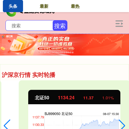
头条
最新
最热
搜索
沪深京行情 实时轮播
北证50
1134.24
11.37
1.01%