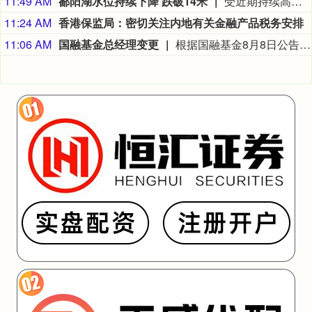
11:49 AM
鄱阳湖水位持续下降 跌破14米
受近期持续高温天气影响，我国最大淡水湖鄱阳湖水位快速下降。截至8月8日8时，鄱阳湖标志性水文站星子站水位下降至13.97米，较昨日下降0.13米，鄱阳湖湖口站水位下降至13.84米，湖区两岸退水痕迹明显。（央视新闻）
11:24 AM
香港保监局：密切关注内地有关金融产品税务安排
11:06 AM
国融基金总经理变更
根据国融基金8月8日公告，总经理毛灵俊因个人原因离任，总经理职位暂由张圆辉代任。根据国融基金安排，该公司董事会选举韩光华拟任公司总经理，待韩光华完成相关程序后履职。