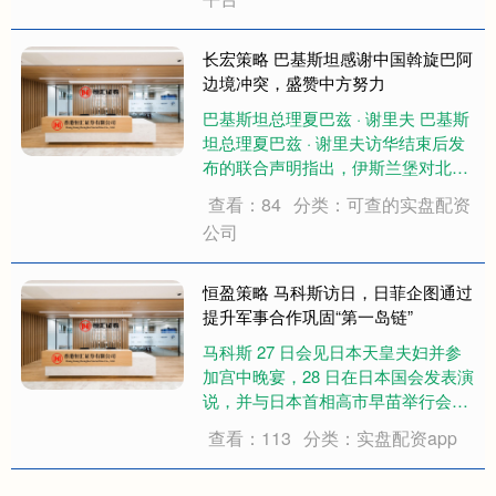
阵亡，美国会议员勃里奇更是在国
会....
长宏策略 巴基斯坦感谢中国斡旋巴阿
边境冲突，盛赞中方努力
巴基斯坦总理夏巴兹 · 谢里夫 巴基斯
坦总理夏巴兹 · 谢里夫访华结束后发
布的联合声明指出，伊斯兰堡对北京
在 2026 年 4 月调解巴基斯坦与阿富
查看：84
分类：可查的实盘配资
汗边境冲突中的斡旋努力给予积极评
公司
价。 巴基斯坦外交部发布的声明表
示："巴方积极评价 2026....
恒盈策略 马科斯访日，日菲企图通过
提升军事合作巩固“第一岛链”
马科斯 27 日会见日本天皇夫妇并参
加宫中晚宴，28 日在日本国会发表演
说，并与日本首相高市早苗举行会
谈，29 日离开日本。 5 月 26 日下
查看：113
分类：实盘配资app
午，菲律宾总统马科斯夫妇抵达日本
东京羽田机场 5 月 26 日下午，菲律