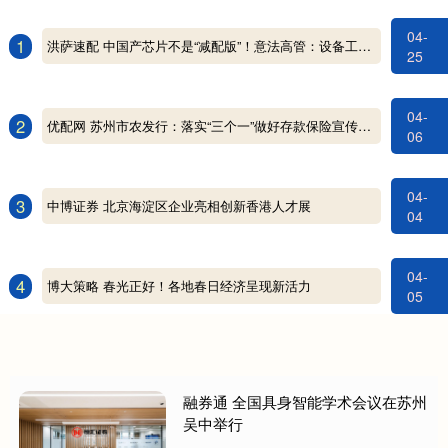
04-
1
洪萨速配 中国产芯片不是“减配版”！意法高管：设备工艺和欧洲一模一样
25
04-
2
优配网 苏州市农发行：落实“三个一”做好存款保险宣传工作
06
04-
3
中博证券 北京海淀区企业亮相创新香港人才展
04
04-
4
博大策略 春光正好！各地春日经济呈现新活力
05
融券通 全国具身智能学术会议在苏州
吴中举行