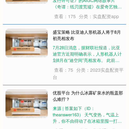
发行许可证》的AIGC网络故事片
《奇谭：纸刃渡荒墟》在爱奇艺独家
上线。该片以中式志怪传奇为故事底
查看：175
分类：实盘配资app
色，应用AI(人工智能)进行全流程制
作，全片时长超60分钟。 从2025年
底AI漫剧进入主流视野，不到半年，
盛宝策略 比亚迪人形机器人将于8月
行....
初亮相发布
7月28日消息，据财联社报道，比亚
迪官方近期明确表示，人形机器人计
划8月在“迪空间”亮相发布。 此前，
比亚迪迪空间郑州馆发布宣传海报，
查看：75
分类：2023实盘配资平
内容为“八月初，有个新朋友想来认识
台
你”，配图则是人形机器人剪影。 据
了解，今年5月，比亚迪执行副总裁
李柯在....
优股平台 为什么冰露矿泉水的瓶盖那
么难拧？
来源 | 答案如下（ID：
theanswer163） 天气变热，气温上
升，你不由得动了在冰箱里囤一打瓶
装水的念头。 你看了看余额，自觉经